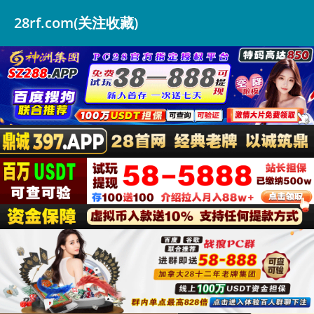
28rf.com(关注收藏)