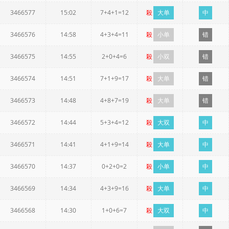
3466577
15:02
7+4+1=12
殺
大单
中
3466576
14:58
4+3+4=11
殺
小单
错
3466575
14:55
2+0+4=6
殺
小双
错
3466574
14:51
7+1+9=17
殺
大单
错
3466573
14:48
4+8+7=19
殺
大单
错
3466572
14:44
5+3+4=12
殺
大双
中
3466571
14:41
4+1+9=14
殺
大单
中
3466570
14:37
0+2+0=2
殺
小单
中
3466569
14:34
4+3+9=16
殺
大单
中
3466568
14:30
1+0+6=7
殺
大双
中