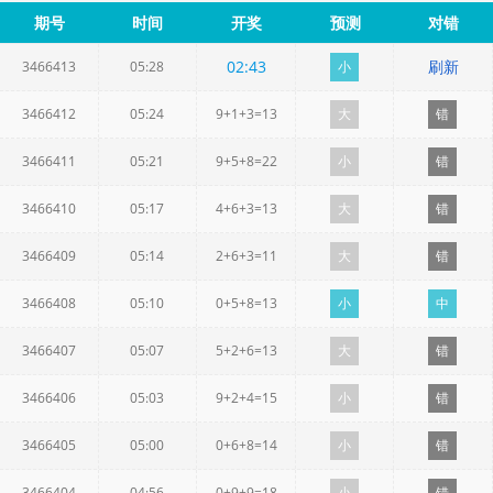
期号
时间
开奖
预测
对错
02
:
42
刷新
3466413
05:28
小
3466412
05:24
9+1+3=13
大
错
3466411
05:21
9+5+8=22
小
错
3466410
05:17
4+6+3=13
大
错
3466409
05:14
2+6+3=11
大
错
3466408
05:10
0+5+8=13
小
中
3466407
05:07
5+2+6=13
大
错
3466406
05:03
9+2+4=15
小
错
3466405
05:00
0+6+8=14
小
错
3466404
04:56
0+9+9=18
小
错