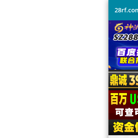
28rf.c