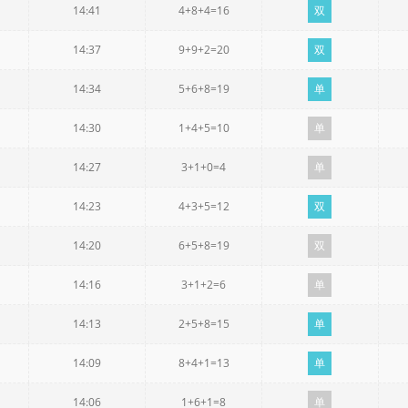
14:41
4+8+4=16
双
14:37
9+9+2=20
双
14:34
5+6+8=19
单
14:30
1+4+5=10
单
14:27
3+1+0=4
单
14:23
4+3+5=12
双
14:20
6+5+8=19
双
14:16
3+1+2=6
单
14:13
2+5+8=15
单
14:09
8+4+1=13
单
14:06
1+6+1=8
单