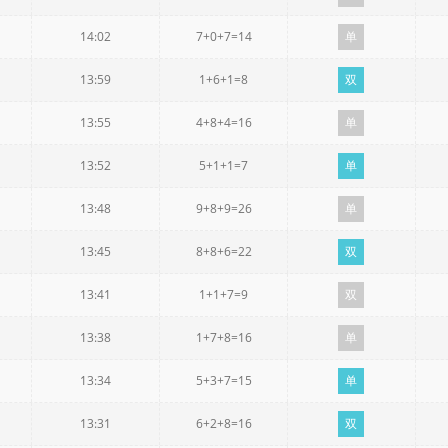
14:02
7+0+7=14
单
13:59
1+6+1=8
双
13:55
4+8+4=16
单
13:52
5+1+1=7
单
13:48
9+8+9=26
单
13:45
8+8+6=22
双
13:41
1+1+7=9
双
13:38
1+7+8=16
单
13:34
5+3+7=15
单
13:31
6+2+8=16
双