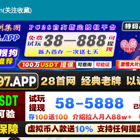
om(关注收藏)