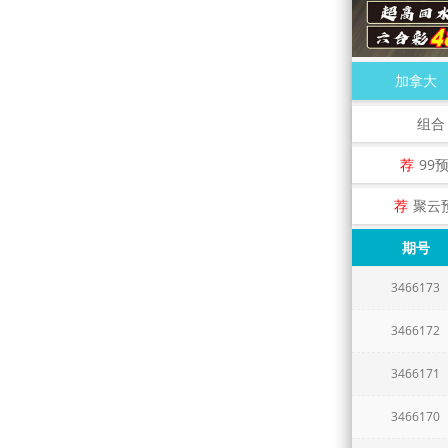
加拿大
组合
荐
99
荐
聚云
期号
3466173
3466172
3466171
3466170