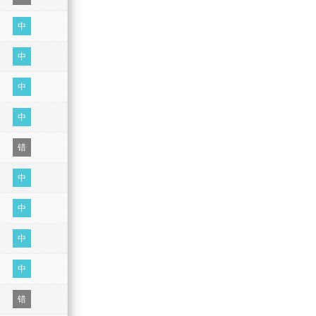
中
中
中
中
错
中
中
中
中
错