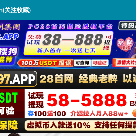
om(关注收藏)