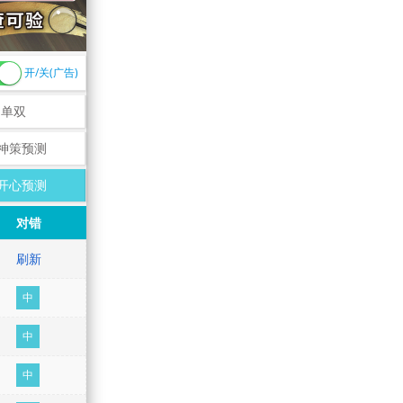
开/关(广告)
单双
神策预测
开心预测
对错
刷新
中
中
中