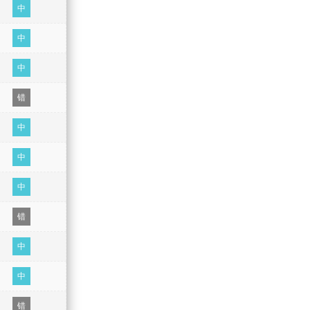
中
中
中
错
中
中
中
错
中
中
错