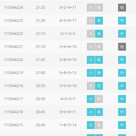
115044224
21:25
0+2+9=11
大
双
错
115044223
21:20
8+5+4=17
小
单
中
115044222
21:15
2+1+2=5
大
单
中
115044221
21:10
2+4+4=10
大
单
错
115044220
21:05
2+8+0=10
小
双
中
115044219
21:00
0+8+5=13
小
单
中
115044218
20:55
5+5+0=10
大
双
中
115044217
20:50
4+0+3=7
小
双
中
115044216
20:45
3+0+8=11
小
单
中
115044215
20:40
1+8+5=14
大
单
中