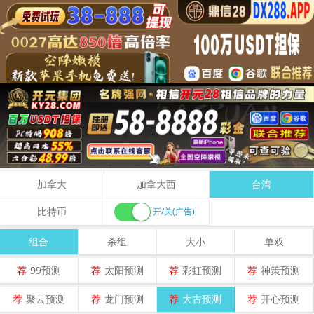
加拿大
加拿大西
台湾
比特币
开/关(广告)
组合
杀组
大小
单双
荐
99预测
荐
太阳预测
荐
彩虹预测
荐
神策预测
荐
聚云预测
荐
龙门预测
荐
大古预测
荐
开心预测